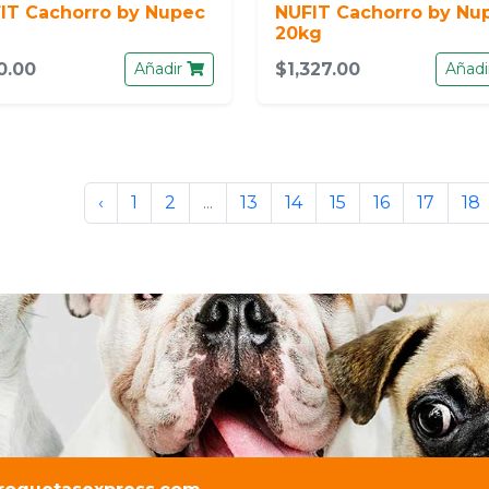
IT Cachorro by Nupec
NUFIT Cachorro by Nu
20kg
0.00
Añadir
$1,327.00
Añadi
‹
1
2
...
13
14
15
16
17
18