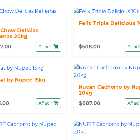
Felix Triple Delicious 
 Chow Delicias
lenas 20kg
7.00
Añadir
$508.00
Añadi
at by Nupec 15kg
Nucan Cachorro by Nu
20kg
1.00
Añadir
$887.00
Añadi