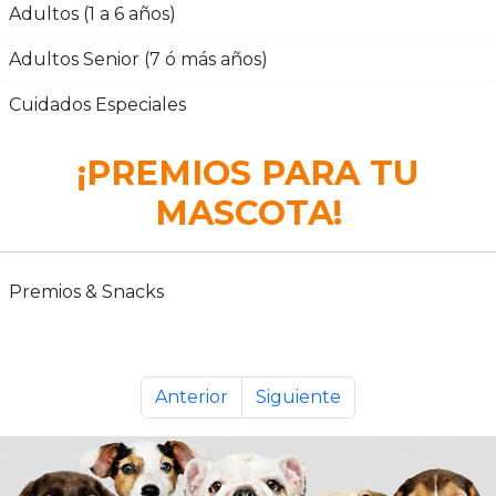
Adultos (1 a 6 años)
Adultos Senior (7 ó más años)
Cuidados Especiales
¡PREMIOS PARA TU
MASCOTA!
Premios & Snacks
Anterior
Siguiente