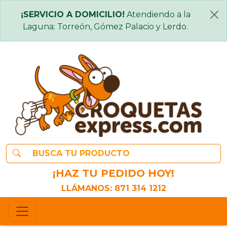
¡SERVICIO A DOMICILIO!
Atendiendo a la
Laguna: Torreón, Gómez Palacio y Lerdo.
¡HAZ TU PEDIDO HOY!
LLÁMANOS:
871 314 1212