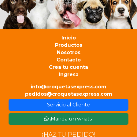
Inicio
Productos
Nosotros
Contacto
Crea tu cuenta
Ingresa
info@croquetasexpress.com
pedidos@croquetasexpress.com
Servicio al Cliente
¡Manda un whats!
¡HAZ TU PEDIDO!