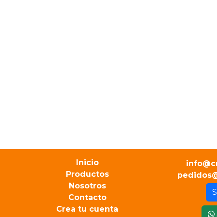
Inicio
info@c
Productos
pedidos@
Nosotros
S
Contacto
Crea tu cuenta