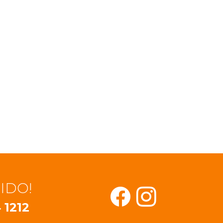
IDO!
 1212