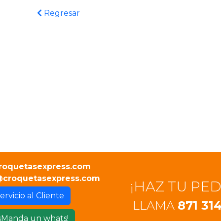
Regresar
roquetasexpress.com
croquetasexpress.com
¡HAZ TU PED
ervicio al Cliente
LLAMA
871 314
¡Manda un whats!