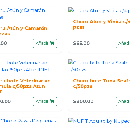
Churu Atún y Vieira c/
pzas
ru Atún y Camarón
pzas
.00
Añadir
$65.00
Añadi
ru bote Veterinarian
Churu bote Tuna Seaf
mula c/50pzs Atun
c/50pzs
T
0.00
Añadir
$800.00
Añadi