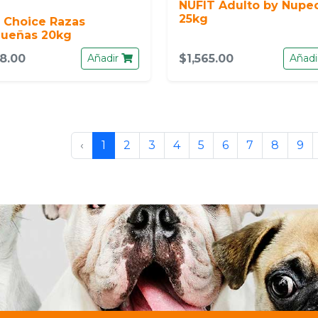
NUFIT Adulto by Nupe
25kg
 Choice Razas
ueñas 20kg
8.00
Añadir
$1,565.00
Añadi
‹
1
2
3
4
5
6
7
8
9