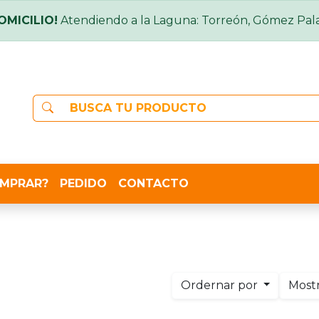
OMICILIO!
Atendiendo a la Laguna: Torreón, Gómez Pala
MPRAR?
PEDIDO
CONTACTO
Ordernar por
Most