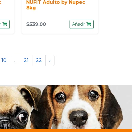
c
NUFIT Adulto by Nupec
8kg
r
$539.00
Añadir
10
...
21
22
›