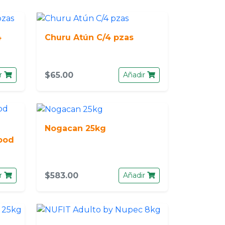
4
Churu Atún C/4 pzas
r
$65.00
Añadir
Nogacan 25kg
ood
r
$583.00
Añadir