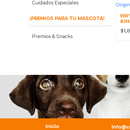
Cuidados Especiales
Hill
¡PREMIOS PARA TU MASCOTA!
Kit
$1,
Premios & Snacks
Inicio
info@c