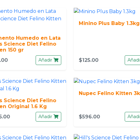
Minino Plus Baby 1.3kg
mento Humedo en Lata
's Science Diet Felino
ten 150 gr
.00
Añadir
$125.00
Añadi
Nupec Felino Kitten 3
's Science Diet Felino
ten Original 1.6 Kg
5.00
Añadir
$596.00
Añadi