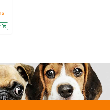
ino
r