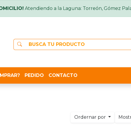
OMICILIO!
Atendiendo a la Laguna: Torreón, Gómez Pala
MPRAR?
PEDIDO
CONTACTO
Ordernar por
Most