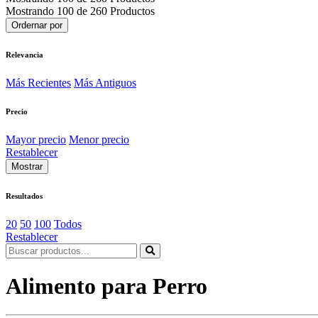
Mostrando 100 de 260 Productos
Ordernar por
Relevancia
Más Recientes
Más Antiguos
Precio
Mayor precio
Menor precio
Restablecer
Mostrar
Resultados
20
50
100
Todos
Restablecer
Alimento para Perro