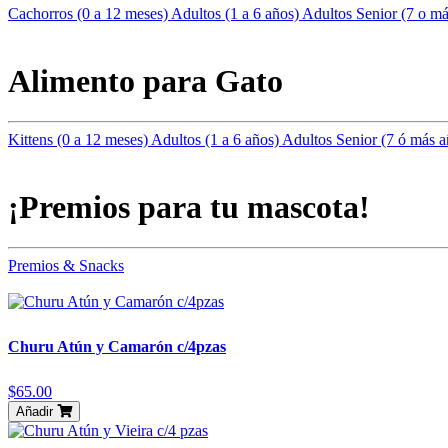
Cachorros (0 a 12 meses)
Adultos (1 a 6 años)
Adultos Senior (7 o m
Alimento para Gato
Kittens (0 a 12 meses)
Adultos (1 a 6 años)
Adultos Senior (7 ó más 
¡Premios para tu mascota!
Premios & Snacks
Churu Atún y Camarón c/4pzas
$65.00
Añadir